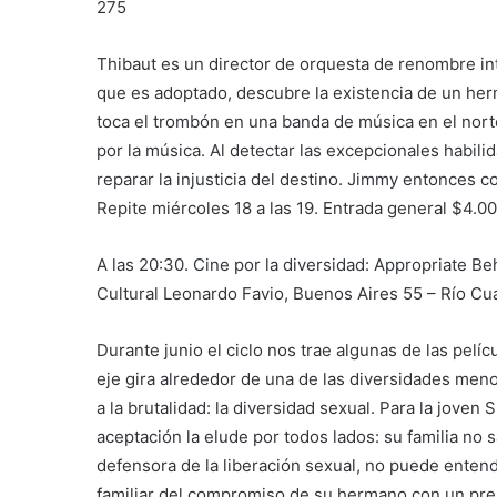
275
Thibaut es un director de orquesta de renombre in
que es adoptado, descubre la existencia de un h
toca el trombón en una banda de música en el norte
por la música. Al detectar las excepcionales habi
reparar la injusticia del destino. Jimmy entonces c
Repite miércoles 18 a las 19. Entrada general $4.00
A las 20:30. Cine por la diversidad: Appropriate B
Cultural Leonardo Favio, Buenos Aires 55 – Río Cu
Durante junio el ciclo nos trae algunas de las pel
eje gira alrededor de una de las diversidades me
a la brutalidad: la diversidad sexual. Para la joven S
aceptación la elude por todos lados: su familia no 
defensora de la liberación sexual, no puede enten
familiar del compromiso de su hermano con un prem