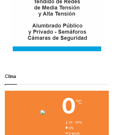
Clima
0
℃
0º - 0º%
0%
0 km/h