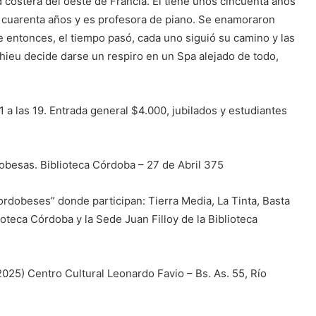
 costera del oeste de Francia. Él tiene unos cincuenta años
de cuarenta años y es profesora de piano. Se enamoraron
entonces, el tiempo pasó, cada uno siguió su camino y las
hieu decide darse un respiro en un Spa alejado de todo,
21 a las 19. Entrada general $4.000, jubilados y estudiantes
dobesas. Biblioteca Córdoba – 27 de Abril 375
cordobeses” donde participan: Tierra Media, La Tinta, Basta
ioteca Córdoba y la Sede Juan Filloy de la Biblioteca
 2025) Centro Cultural Leonardo Favio – Bs. As. 55, Río