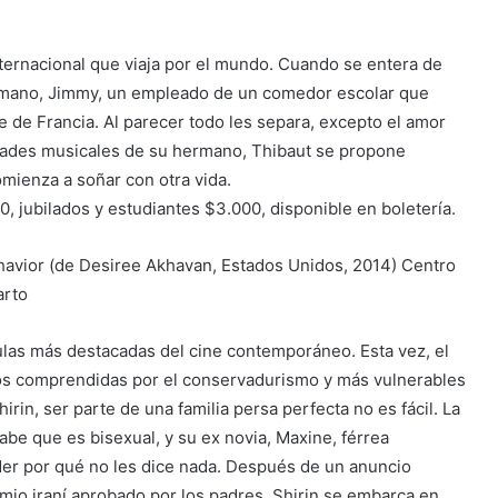
ternacional que viaja por el mundo. Cuando se entera de
ermano, Jimmy, un empleado de un comedor escolar que
 de Francia. Al parecer todo les separa, excepto el amor
lidades musicales de su hermano, Thibaut se propone
omienza a soñar con otra vida.
0, jubilados y estudiantes $3.000, disponible en boletería.
ehavior (de Desiree Akhavan, Estados Unidos, 2014) Centro
arto
ículas más destacadas del cine contemporáneo. Esta vez, el
nos comprendidas por el conservadurismo y más vulnerables
hirin, ser parte de una familia persa perfecta no es fácil. La
sabe que es bisexual, y su ex novia, Maxine, férrea
der por qué no les dice nada. Después de un anuncio
io iraní aprobado por los padres, Shirin se embarca en