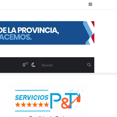
Sidebar
℃
0
Cambiar
Buscar
modo